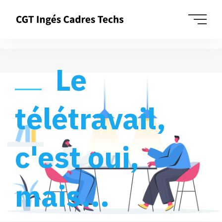
Le
télétravail,
c'est oui,
mais...