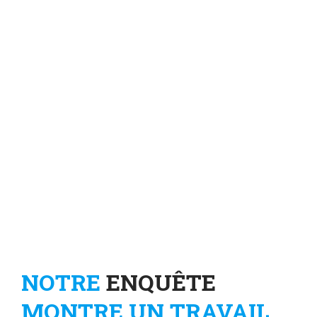
Coronavirus
, le travail à distance s’est imposé
pour la grande majorité des cadres et
professions intermédiaires.
Il ne faut pas que le « télétravail gris » se
pérennise ! À rebours de la dérèglementation
mise en place en 2018 ou de l'improvisation de
certains employeurs, le télétravail nécessite un
encadrement clair pour garantir les droits et les
conditions de travail des salarié·es.
NOTRE
ENQUÊTE
MONTRE UN TRAVAIL